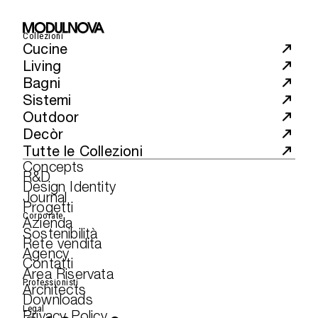
Collezioni
Cucine
Living
Bagni
Sistemi
Outdoor
Decòr
Tutte le Collezioni
Concepts
R&D
Design Identity
Journal
Progetti
Corporate
Azienda
Sostenibilità
Rete vendita
Agency
Contatti
Area Riservata
Professionisti
Architects
Downloads
Legal
Privacy Policy