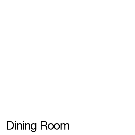
01
/
03
Dining Room