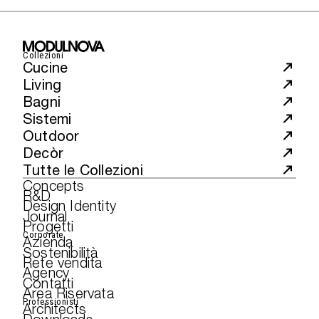
Collezioni
Cucine
Living
Bagni
Sistemi
Outdoor
Decòr
Tutte le Collezioni
Concepts
R&D
Design Identity
Journal
Progetti
Corporate
Azienda
Sostenibilità
Rete vendita
Agency
Contatti
Area Riservata
Professionisti
Architects