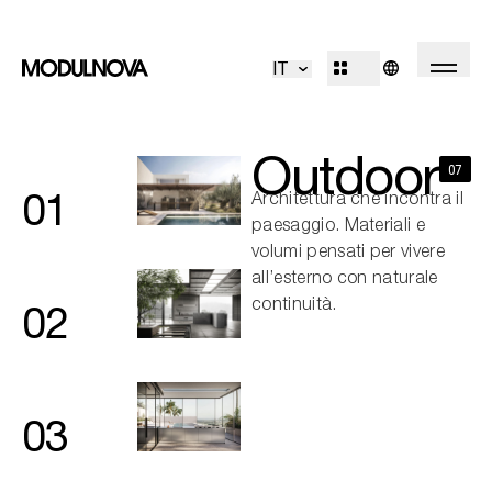
Cucine
Living
IT
Bagni
Sistemi
Concepts
Outdoor
R&D
Outdoor
Decòr
07
Design Identity
01
Architettura che incontra il
Journal
paesaggio. Materiali e
Progetti
volumi pensati per vivere
all’esterno con naturale
continuità.
02
Collezioni
Professionisti
03
Corporate
Sales Network