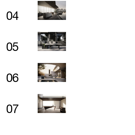
04
Cerca nel sito...
05
06
07