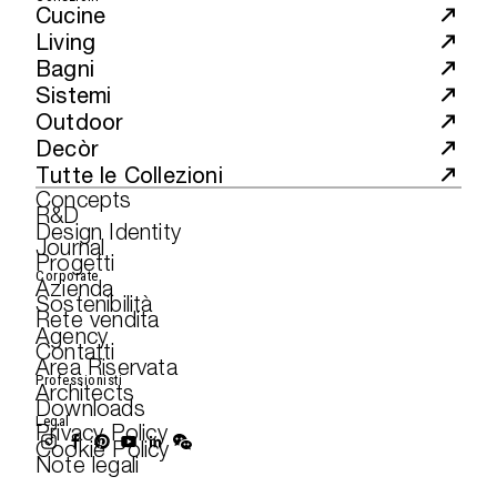
Cucine
Living
Bagni
Sistemi
Outdoor
Decòr
Tutte le Collezioni
Concepts
R&D
Design Identity
Journal
Progetti
Corporate
Azienda
Sostenibilità
Rete vendita
Agency
Contatti
Area Riservata
Professionisti
Architects
Downloads
Legal
Privacy Policy
Cookie Policy
Note legali