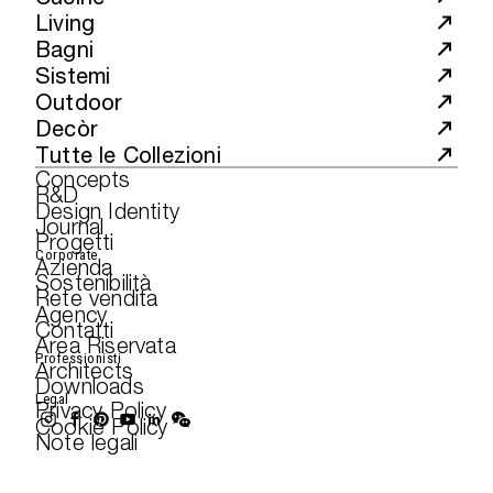
Living
Bagni
Sistemi
Outdoor
Decòr
Tutte le Collezioni
Concepts
R&D
Design Identity
Journal
Progetti
Corporate
Azienda
Sostenibilità
Rete vendita
Agency
Contatti
Area Riservata
Professionisti
Architects
Downloads
Legal
Privacy Policy
Cookie Policy
Note legali