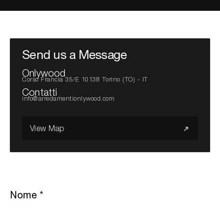
Cerca nel sito...
Send us a Message
Onlywood
Corso Francia 35/E 10138 Torino (TO) - IT
Contatti
info@arredamentionlywood.com
View Map
Nome
*