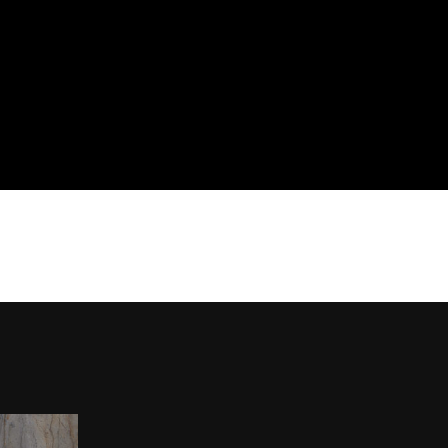
pts
Sales Network
Professionisti
ne
Architects
Downloads
ng
Corporate
Azienda
i
Sostenibilità
Rete vendita
emi
Agency
Contatti
oor
Area Riservata
r
ollezioni