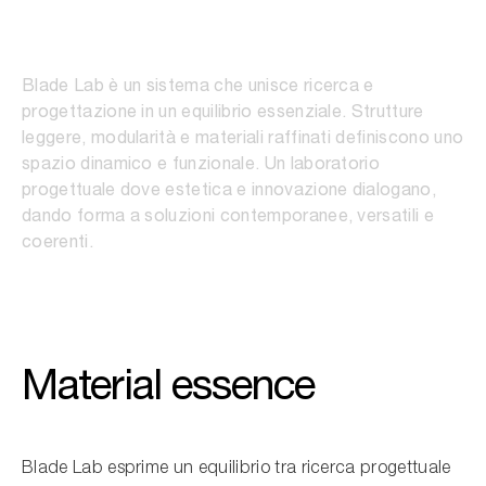
Blade Lab
Blade Lab è un sistema che unisce ricerca e
progettazione in un equilibrio essenziale. Strutture
leggere, modularità e materiali raffinati definiscono uno
spazio dinamico e funzionale. Un laboratorio
progettuale dove estetica e innovazione dialogano,
dando forma a soluzioni contemporanee, versatili e
coerenti.
Material essence
Blade Lab esprime un equilibrio tra ricerca progettuale