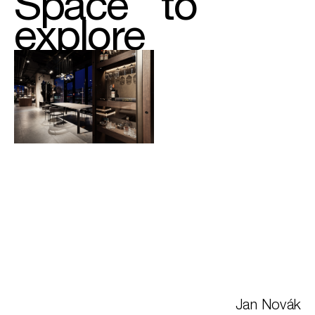
to
Space
explore
Jan Novák