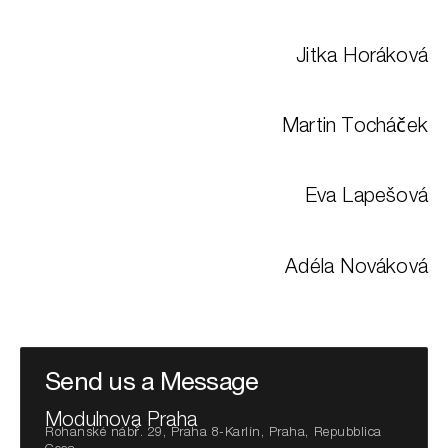
Jitka Horáková
Martin Tocháček
Eva Lapešová
Adéla Nováková
Send us a Message
Modulnova Praha
Rohanské nábř. 29, Praha 8-Karlín, Praha, Repubblica