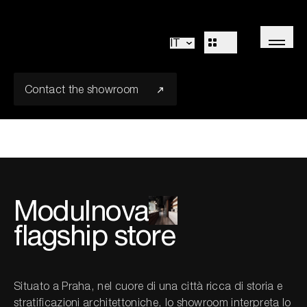
Modulnova Praha
Cucine
Living
IT
Bagni
Sistemi
Concepts
Flagship
Outdoor
Contact the showroom
R&D
Decòr
Design Identity
Journal
Progetti
Modulnova
Collezioni
flagship store
Professionisti
Corporate
Situato a Praha, nel cuore di una città ricca di storia e
Sales Network
stratificazioni architettoniche, lo showroom interpreta lo