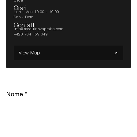
Ceca
Orari
Lun - Ven 10.00 - 19.00
Sab - Dom
Contatti
info@modulnovapraha.com
+420 734 159 049
View Map
Nome
*