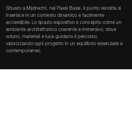
Situato a Mijdrecht, nei Paesi Bassi, il punto vendita si
inserisce in un contesto dinamico e facilmente
Cerca nel sito...
accessibile. Lo spazio espositivo è concepito come un
ambiente architettonico coerente e immersivo, dove
volumi, materiali e luce guidano il percorso,
valorizzando ogni progetto in un equilibrio essenziale e
contemporaneo.