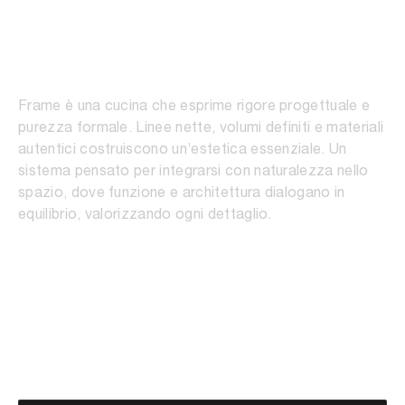
Frame
Frame è una cucina che esprime rigore progettuale e
purezza formale. Linee nette, volumi definiti e materiali
autentici costruiscono un’estetica essenziale. Un
sistema pensato per integrarsi con naturalezza nello
spazio, dove funzione e architettura dialogano in
equilibrio, valorizzando ogni dettaglio.