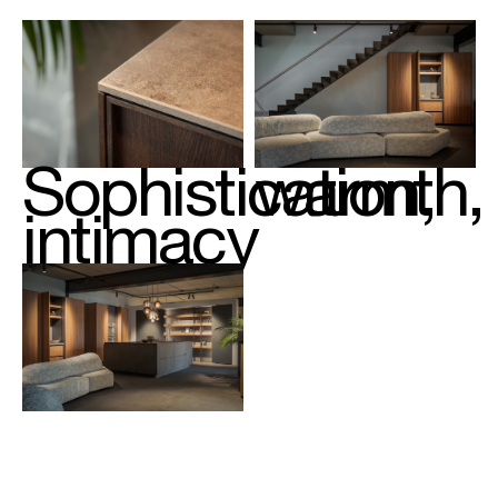
Sophistication,
warmth,
intimacy