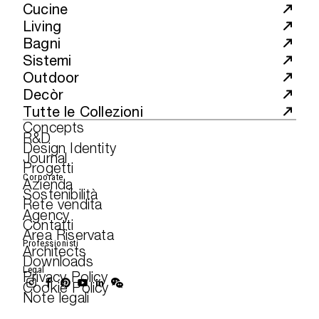
Cucine
Living
Bagni
Sistemi
Outdoor
Decòr
Tutte le Collezioni
Concepts
R&D
Design Identity
Journal
Progetti
Corporate
Azienda
Sostenibilità
Rete vendita
Agency
Contatti
Area Riservata
Professionisti
Architects
Downloads
Legal
Privacy Policy
Cookie Policy
Note legali