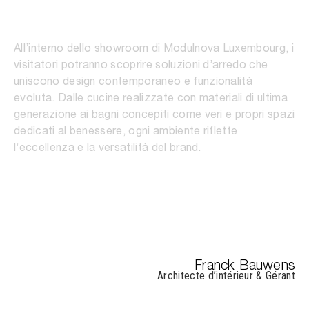
MH6
All’interno dello showroom di Modulnova Luxembourg, i
visitatori potranno scoprire soluzioni d’arredo che
uniscono design contemporaneo e funzionalità
evoluta. Dalle cucine realizzate con materiali di ultima
generazione ai bagni concepiti come veri e propri spazi
dedicati al benessere, ogni ambiente riflette
l’eccellenza e la versatilità del brand.
Franck Bauwens
Architecte d’intérieur & Gérant