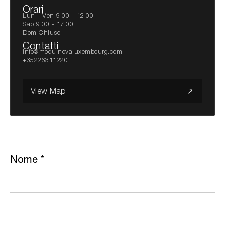
Orari
Lun - Ven 9.00 - 12.00
Sab 9.00 - 17.00
Dom Chiuso
Contatti
info@modulnovaluxembourg.com
+35226311220
View Map
Nome
*