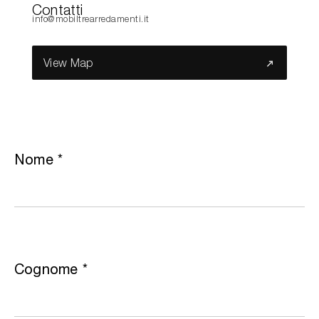
Contatti
info@mobiltrearredamenti.it
Cerca nel sito...
View Map
Nome
*
Cognome
*