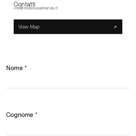
Contatti
info@mobilcasafirenze.it
Cerca nel sito...
View Map
Nome
*
Cognome
*