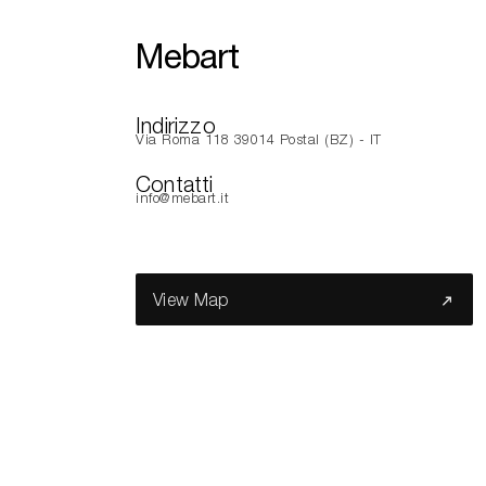
Mebart
Indirizzo
Via Roma 118 39014 Postal (BZ) - IT
Contatti
info@mebart.it
View Map