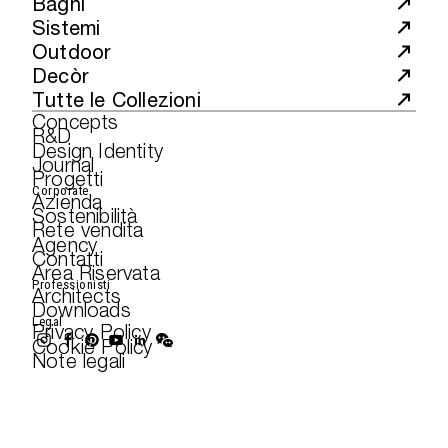
Bagni
Sistemi
Outdoor
Decòr
Tutte le Collezioni
Concepts
R&D
Design Identity
Journal
Progetti
Corporate
Azienda
Sostenibilità
Rete vendita
Agency
Contatti
Area Riservata
Professionisti
Architects
Downloads
Legal
Privacy Policy
Cookie Policy
Note legali