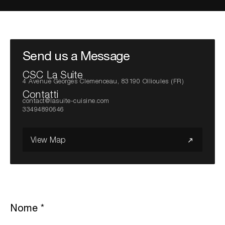
Cerca nel sito...
Send us a Message
CSC La Suite
4 Avenue Georges Clemenceau, 83190 Ollioules (FR)
Contatti
contact@lasuite-cuisine.com
33494890646
View Map
Nome
*