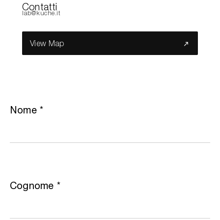
Contatti
lab@kuche.it
Cerca nel sito...
View Map
Nome
*
Cognome
*