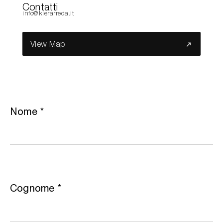
Contatti
info@klerarreda.it
Cerca nel sito...
View Map
Nome
*
Cognome
*