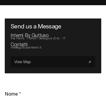
Cerca nel sito...
Send us a Message
Interni By Guttuso
Via Fermi, 1 09047 Selargius (CA) - IT
Contatti
info@guttusointerni.it
View Map
Nome
*