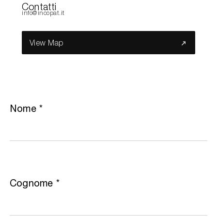
Contatti
info@incopat.it
Cerca nel sito...
View Map
Nome
*
Cognome
*