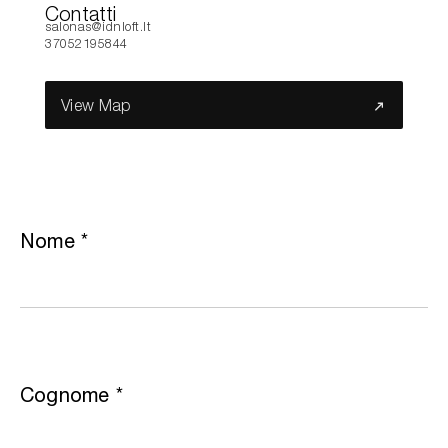
Contatti
salonas@idnloft.lt
37052195844
Cerca nel sito...
View Map
Nome
*
Cognome
*