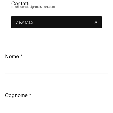
Contatti
info@icondesignsolution.com
Cerca nel sito...
View Map
Nome
*
Cognome
*