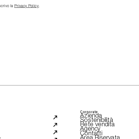
scrivo la
Privacy Policy
.
Corporate
Azienda
Sostenibilità
Rete vendita
Agency
Contatti
Area Riservata