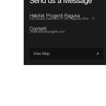
Send us a Message
Habitat Progetti Ragusa
Via Giosuè Carducci 97100 Ragusa (RG) - IT
Contatti
info@habitatprogetti.com
View Map