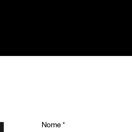
ti
pts
Sales Network
Professionisti
ne
Architects
Downloads
ng
Corporate
Azienda
i
Sostenibilità
Rete vendita
emi
Agency
Contatti
oor
Area Riservata
r
ollezioni
Nome
*