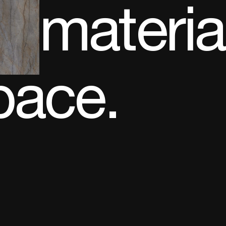
materia
pace.