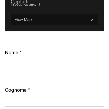
Contatti
info@gervasiarredi.it
Cerca nel sito...
View Map
Nome
*
Cognome
*