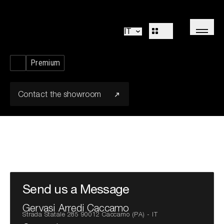
Gervasi Arredi
Cucine
Living
Caccamo
IT
Bagni
Sistemi
Concepts
Premium
Outdoor
R&D
Decòr
Design Identity
Journal
Contact the showroom
Progetti
Collezioni
Professionisti
Send us a Message
Corporate
Gervasi Arredi Caccamo
Strada Statale 285 90012 Caccamo (PA) - IT
Sales Network