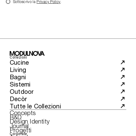
Sottoscrivo la
Privacy Policy
.
Collezioni
Cucine
Living
Bagni
Sistemi
Outdoor
Decòr
Tutte le Collezioni
Concepts
R&D
Design Identity
Journal
Progetti
Corporate