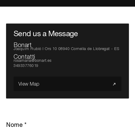
Cerca nel sito...
Send us a Message
Bonart
Joaquim Rubió I Ors 10 08940 Cornella de Llobregat - ES
Contatti
rosamaria@bonart.es
34933776019
View Map
Nome
*