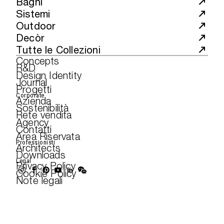
Bagni
Sistemi
Outdoor
Decòr
Tutte le Collezioni
Concepts
R&D
Design Identity
Journal
Progetti
Corporate
Azienda
Sostenibilità
Rete vendita
Agency
Contatti
Area Riservata
Professionisti
Architects
Downloads
Legal
Privacy Policy
Cookie Policy
Note legali