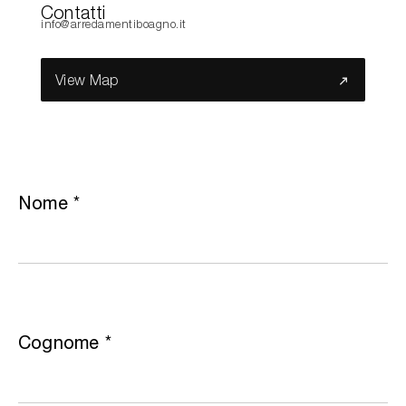
Contatti
info@arredamentiboagno.it
Cerca nel sito...
View Map
Nome
*
Cognome
*