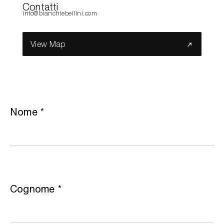
Contatti
info@bianchiebellini.com
Cerca nel sito...
View Map
Nome
*
Cognome
*