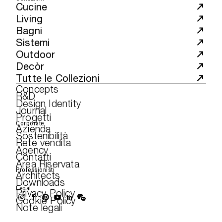
Cucine
Living
Bagni
Sistemi
Outdoor
Decòr
Tutte le Collezioni
Concepts
R&D
Design Identity
Journal
Progetti
Corporate
Azienda
Sostenibilità
Rete vendita
Agency
Contatti
Area Riservata
Professionisti
Architects
Downloads
Legal
Privacy Policy
Cookie Policy
Note legali