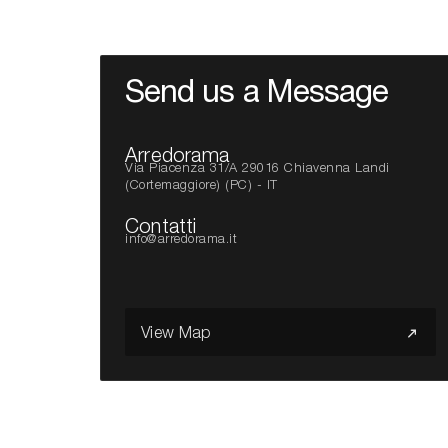
Send us a Message
Arredorama
Via Piacenza 31/A 29016 Chiavenna Landi
(Cortemaggiore) (PC) - IT
Contatti
info@arredorama.it
View Map