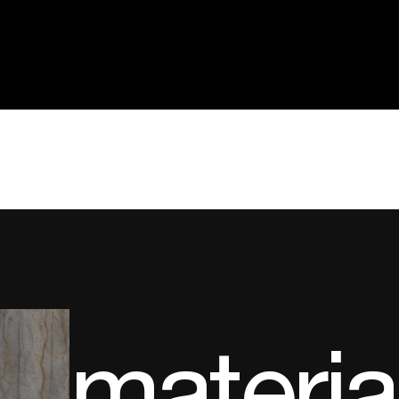
pts
Sales Network
Professionisti
ne
Architects
Downloads
ng
Corporate
Azienda
i
Sostenibilità
Rete vendita
emi
Agency
Contatti
oor
Area Riservata
r
ollezioni
materia