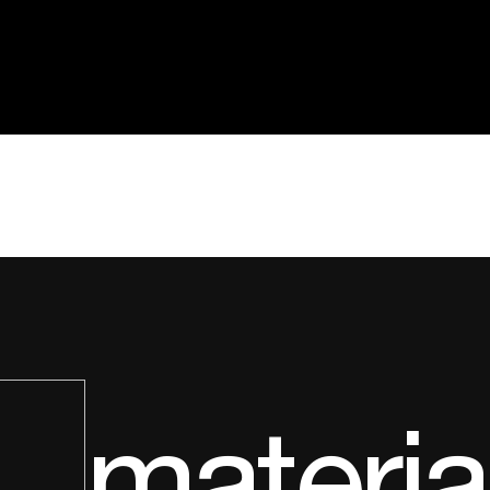
pts
Sales Network
Professionisti
ne
Architects
Downloads
ng
Corporate
Azienda
i
Sostenibilità
Rete vendita
emi
Agency
Contatti
oor
Area Riservata
r
ollezioni
materia