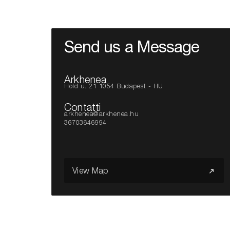
Send us a Message
Arkhenea
Hold u. 21 1054 Budapest - HU
Contatti
arkhenea@arkhenea.hu
36703646994
View Map