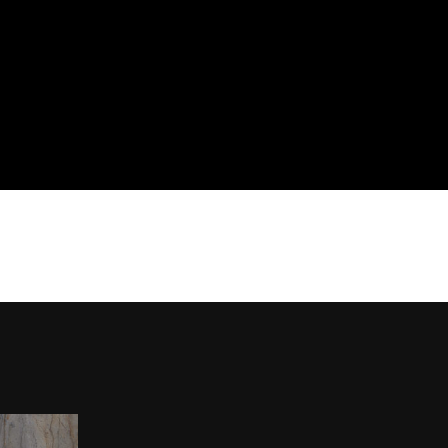
pts
Sales Network
Professionisti
ne
Architects
Downloads
ng
Corporate
Azienda
i
Sostenibilità
Rete vendita
emi
Agency
Contatti
oor
Area Riservata
r
ollezioni