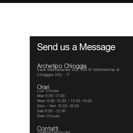
Send us a Message
Archetipo Chioggia
Viale Mediterraneo 432, 30015 Sottomarina di
Chioggia (VE) - IT
Orari
Lun Chiuso
Mar 9:30-17:30
Merc 9:30-12:30 / 15:00-19:00
Giov - Ven 15:00-19:00
Sab 8:30 -12:30
Dom Chiuso
Contatti
info@archetipo.net