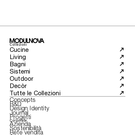
Collezioni
Cucine
Living
Bagni
Sistemi
Outdoor
Decòr
Tutte le Collezioni
Concepts
R&D
Design Identity
Journal
Progetti
Corporate
Azienda
Sostenibilità
Rete vendita