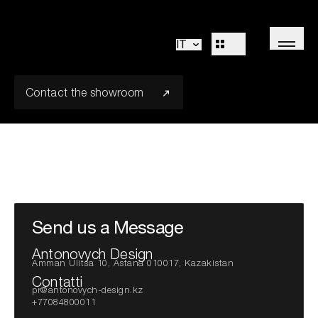
Antonovych Design
Cucine
Living
IT
Bagni
Sistemi
Concepts
Premium
Outdoor
Contact the showroom
R&D
Decòr
Design Identity
Journal
Progetti
Collezioni
Send us a Message
Professionisti
Antonovych Design
Amman Ulitsa 10, Astana 010017, Kazakistan
Corporate
Contatti
pr@antonovych-design.kz
+77084800011
Sales Network