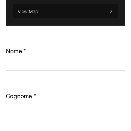
View Map
Cerca nel sito...
Nome
*
Cognome
*