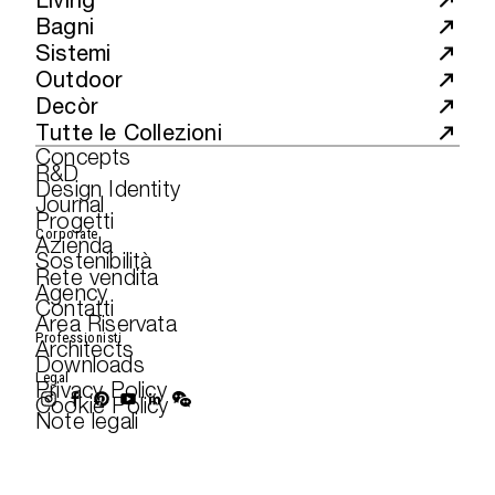
Living
Bagni
Sistemi
Outdoor
Decòr
Tutte le Collezioni
Concepts
R&D
Design Identity
Journal
Progetti
Corporate
Azienda
Sostenibilità
Rete vendita
Agency
Contatti
Area Riservata
Professionisti
Architects
Downloads
Legal
Privacy Policy
Cookie Policy
Note legali