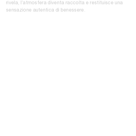
rivela, l’atmosfera diventa raccolta e restituisce una
sensazione autentica di benessere.
A Natural Sense of
Wellbeing