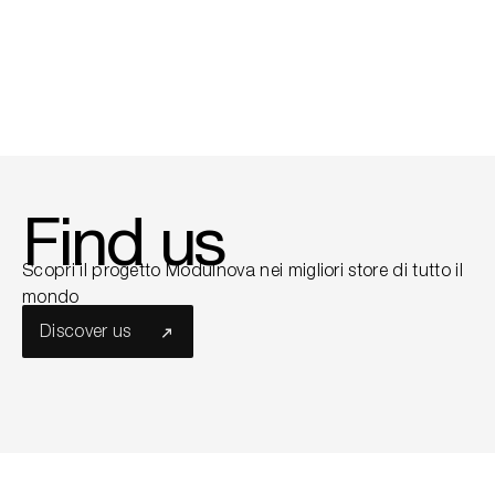
01
/
04
Find us
Scopri il progetto Modulnova nei migliori store di tutto il
mondo
Discover us