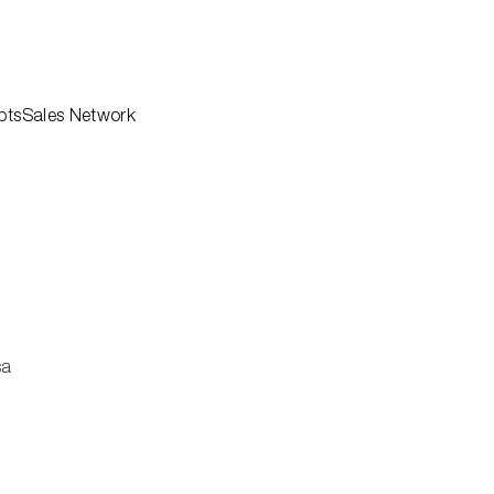
pts
Sales Network
Professionisti
ne
Architects
Downloads
ng
Corporate
Azienda
i
Sostenibilità
Rete vendita
emi
Agency
Contatti
oor
Area Riservata
r
ollezioni
sa