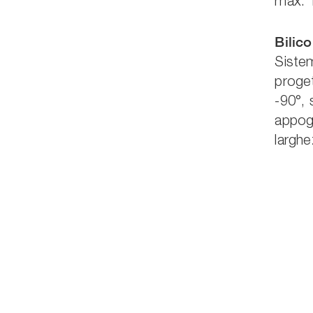
max. 
Bilic
Sistem
proge
-90°, 
appog
largh