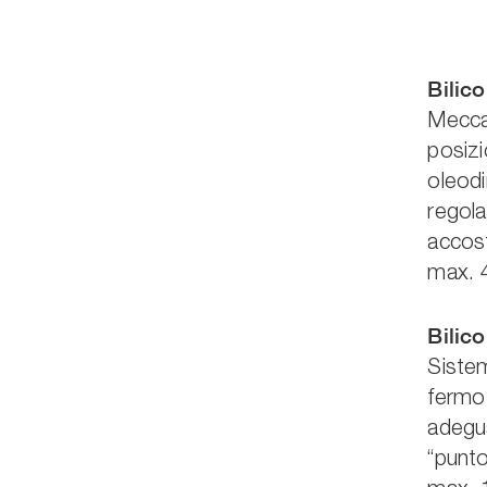
Bilic
Mecca
posizi
oleodi
regola
accost
max. 
Bilic
Siste
fermo 
adegua
“punto