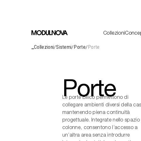
Cucine
Living
Bagni
Sistemi
Outdoor
Decòr
Collezioni
Conce
Concepts
Collezioni
Cuci
Collezioni
Sistemi
Porte
Porte
R&D
Livi
Bagn
Design
Sist
Porte
Outd
Identity
Decò
Journal
Tutte le C
Le porte Bilico permettono di
Progetti
collegare ambienti diversi della ca
mantenendo piena continuità
progettuale. Integrate nello spazio
colonne, consentono l’accesso a
un’altra area senza introdurre