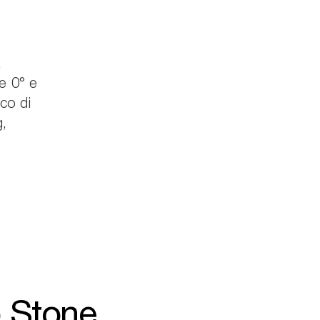
a
e 0° e
co di
,
o Stone