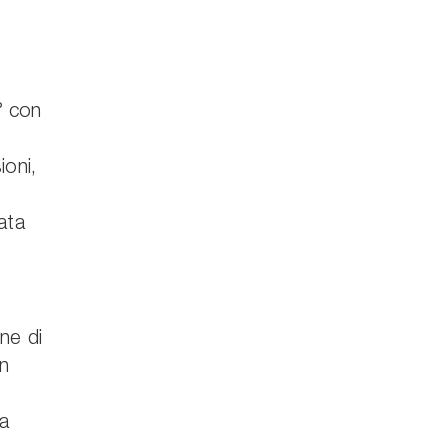
° con
ioni,
ata
ne di
on
l
ta