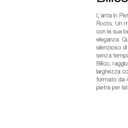
L’anta in Pi
Roots. Un m
con la sua be
eleganza. Q
silenzioso d
senza tempo.
Bilico, ragg
larghezza co
formato da 4
pietra per la