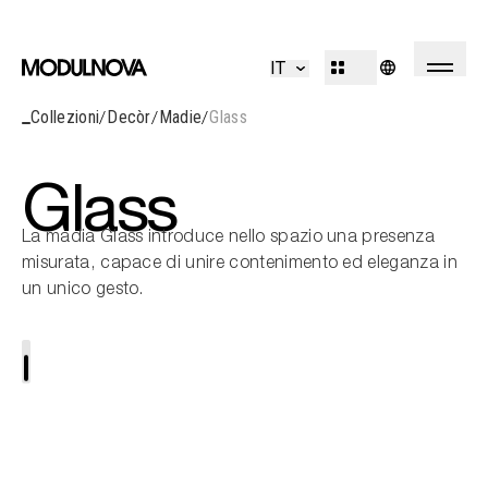
Cucine
Living
IT
Bagni
Sistemi
Collezioni
Decòr
Madie
Glass
Concepts
Outdoor
R&D
Decòr
Design Identity
Glass
Journal
Progetti
La madia Glass introduce nello spazio una presenza
misurata, capace di unire contenimento ed eleganza in
un unico gesto.
Collezioni
Professionisti
Corporate
Sideboard
Sales Network