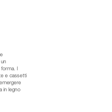
ce
 un
 forma. I
te e cassetti
o emergere
ta in legno