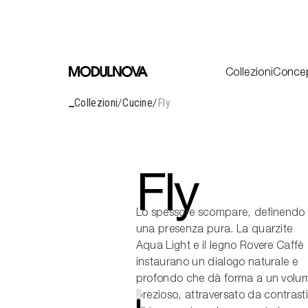
Cucine
Living
Bagni
Sistemi
Outdoor
Decòr
Collezioni
Conce
Concepts
Collezioni
Cuci
Collezioni
Cucine
Fly
R&D
Livi
Bagn
Design
Sist
Fly
Outd
Identity
Decò
Journal
Tutte le C
Lo spessore scompare, definendo
Progetti
una presenza pura. La quarzite
Aqua Light e il legno Rovere Caffè
instaurano un dialogo naturale e
profondo che dà forma a un volu
prezioso, attraversato da contrast