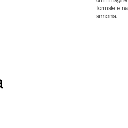
un’immagine s
formale e na
armonia.
a