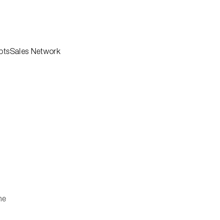
pts
Sales Network
Professionisti
ne
Architects
Downloads
ng
Corporate
Azienda
i
Sostenibilità
Rete vendita
emi
Agency
Contatti
oor
Area Riservata
r
ollezioni
me
i