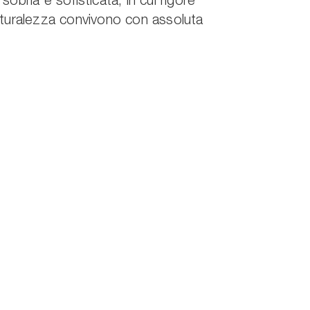
obria e sofisticata, in cui rigore
turalezza convivono con assoluta