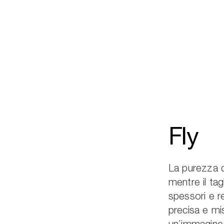
Fly
La purezza d
mentre il tag
spessori e r
precisa e mi