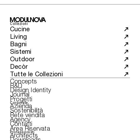
Collezioni
Cucine
Living
Bagni
Sistemi
Outdoor
Decòr
Tutte le Collezioni
Concepts
R&D
Design Identity
Journal
Progetti
Corporate
Azienda
Sostenibilità
Rete vendita
Agency
Contatti
Area Riservata
Professionisti
Architects