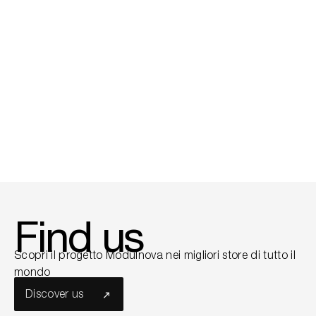
01
/
05
Find us
Scopri il progetto Modulnova nei migliori store di tutto il
mondo
Discover us