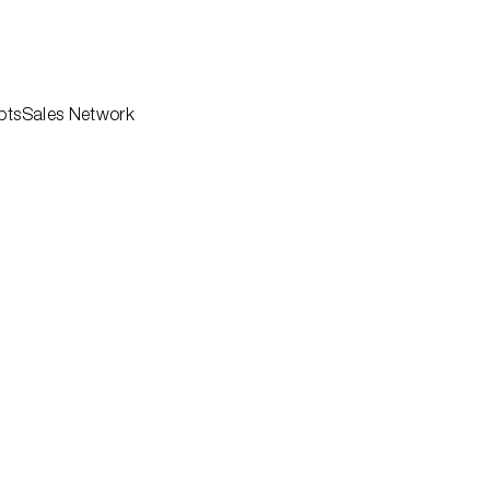
pts
Sales Network
Professionisti
ne
Architects
Downloads
ng
Corporate
Azienda
i
Sostenibilità
Rete vendita
emi
Agency
Contatti
oor
Area Riservata
r
ollezioni