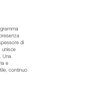
rogramma
 presenza
 spessore di
, unisce
e. Una
ia e
tile, continuo