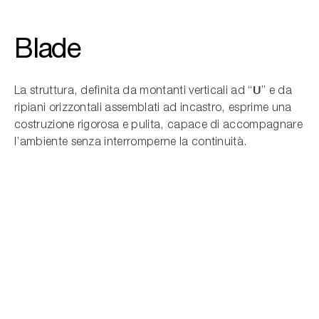
Blade
Cerca nel sito...
U
La struttura, definita da montanti verticali ad “
” e da
ripiani orizzontali assemblati ad incastro, esprime una
costruzione rigorosa e pulita, capace di accompagnare
l’ambiente senza interromperne la continuità.