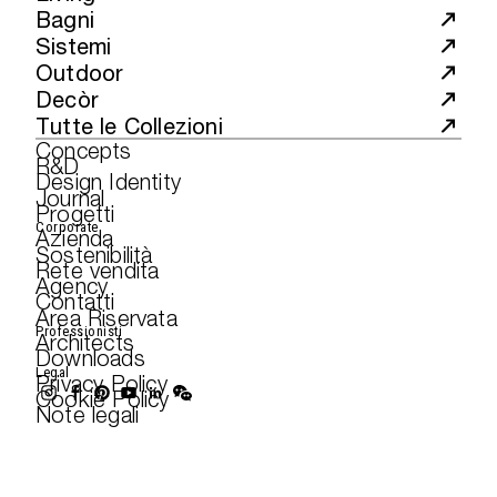
Bagni
Sistemi
Outdoor
Decòr
Tutte le Collezioni
Concepts
R&D
Design Identity
Journal
Progetti
Corporate
Azienda
Sostenibilità
Rete vendita
Agency
Contatti
Area Riservata
Professionisti
Architects
Downloads
Legal
Privacy Policy
Cookie Policy
Note legali