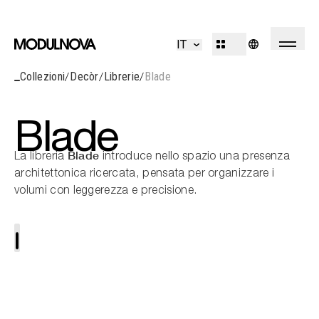
Cucine
Living
IT
Bagni
Sistemi
Collezioni
Decòr
Librerie
Blade
Concepts
Outdoor
R&D
Decòr
Design Identity
Blade
Journal
Blade
Progetti
La libreria
introduce nello spazio una presenza
architettonica ricercata, pensata per organizzare i
volumi con leggerezza e precisione.
Collezioni
Professionisti
Corporate
Sales Network