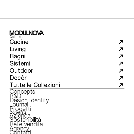
Collezioni
Cucine
Living
Bagni
Sistemi
Outdoor
Decòr
Tutte le Collezioni
Concepts
R&D
Design Identity
Journal
Progetti
Corporate
Azienda
Sostenibilità
Rete vendita
Agency
Contatti