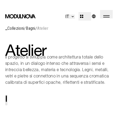
Cucine
Living
IT
Bagni
Sistemi
Collezioni
Bagni
Atelier
Concepts
Outdoor
R&D
Decòr
Design Identity
Atelier
Journal
Progetti
Il progetto si sviluppa come architettura totale dello
spazio, in un dialogo intenso che attraversa i sensi e
intreccia bellezza, materia e tecnologia. Legni, metalli,
vetri e pietre si connettono in una sequenza cromatica
Collezioni
calibrata di superfici opache, riflettenti e stratificate.
Professionisti
Corporate
Sales Network