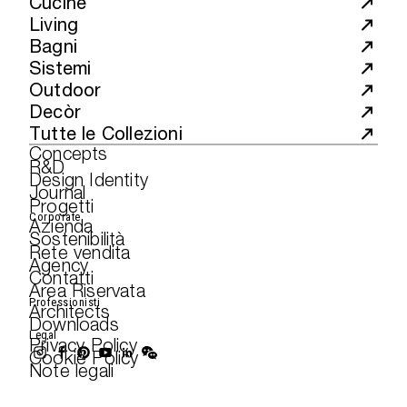
Cucine
Living
Bagni
Cerca nel sito...
Sistemi
Outdoor
Decòr
Tutte le Collezioni
Concepts
R&D
Design Identity
Journal
Progetti
Corporate
Azienda
Sostenibilità
Rete vendita
Agency
Contatti
Area Riservata
Professionisti
Architects
Downloads
Legal
Privacy Policy
Cookie Policy
Note legali